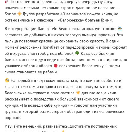
Песню немного переделали, в первую очередь музыку,
поменяли местами несколько строк и дали новое название –
Sonne
Группа разработала 40 вариантов сюжета клипа, но
остановились на классике — «Белоснежка» братьев Гримм.
В интерпретации Rammstein Белоснежка использует гномов
заставляя их добывать в шахтах золотую пыльцу(наркотик). Эта
пыльца позволяет красавице сохранить свою красоту. В один
момент Белоснежка погибает от передозировки и гномы хоронят
её в хрустальном гробу, под яблоней
Казалось бы, клип
близок к хеппи-энду в виде освобождения гномов от тирании, но
упавшее с яблони яблоко
воскрешает Белоснежку ы гномы
снова становятся её рабами.
На первый взгляд может показаться, что клип не особо то и
связан с текстом и посылом песни, если не подумать о том, что
Белоснежка выступает в роле светила
для гномов, а клип
рассказывает о последствиях большой зависимости от своего
кумира. «Не возведи себе кумира» — говорят нам участники
группы, в который раз мастерски обыграв один из человеческих
пороков.
Изучайте немецкий, развивайтесь, достигайте поставленных