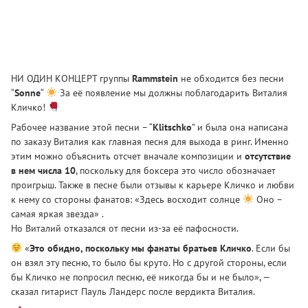
НИ ОДИН КОНЦЕРТ группы
Rammstein
не обходится без песни
“
Sonne
“
За её появление мы должны поблагодарить Виталия
Кличко!
Рабочее название этой песни – “
Klitschko
” и была она написана
по заказу Виталия как главная песня для выхода в ринг. Именно
этим можно объяснить отсчет вначале композиции и
отсутствие
в нем числа 10
, поскольку для боксера это число обозначает
проигрыш. Также в песне были отзывы к карьере Кличко и любви
к нему со стороны фанатов: «Здесь восходит солнце
Оно –
самая яркая звезда» .
Но Виталий отказался от песни из-за её пафосности.
«
Это обидно, поскольку мы фанаты братьев Кличко
. Если бы
он взял эту песню, то было бы круто. Но с другой стороны, если
бы Кличко не попросил песню, её никогда бы и не было», —
сказал гитарист Пауль Ландерс после вердикта Виталия.